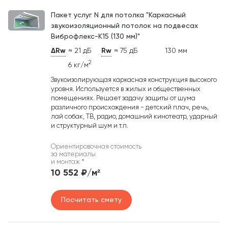
Пакет услуг N для потолка "Каркасный
звукоизоляционный потолок на подвесах
Виброфлекс-К15 (130 мм)"
ΔRw
≈ 21 дБ
Rw
≈ 75 дБ
130 мм
2
6 кг/м
Звукоизолирующая каркасная конструкция высокого
уровня. Используется в жилых и общественных
помещениях. Решает задачу защиты от шума
различного происхождения - детский плач, речь,
лай собак, ТВ, радио, домашний кинотеатр, ударный
и структурный шум и т.п.
Ориентировочная стоимость
за материалы
и монтаж
*
10 552 ₽/м²
Посчитать смету