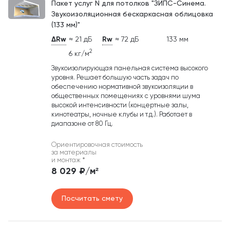
Пакет услуг N для потолков "ЗИПС-Синема.
Звукоизоляционная бескаркасная облицовка
(133 мм)"
ΔRw
≈ 21 дБ
Rw
≈ 72 дБ
133 мм
2
6 кг/м
Звукоизолирующая панельная система высокого
уровня. Решает большую часть задач по
обеспечению нормативной звукоизоляции в
общественных помещениях с уровнями шума
высокой интенсивности (концертные залы,
кинотеатры, ночные клубы и т.д.). Работает в
диапазоне от 80 Гц.
Ориентировочная стоимость
за материалы
и монтаж
*
8 029 ₽/м²
Посчитать смету