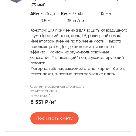
(75 мм)"
ΔRw
≈ 26 дБ
Rw
≈ 77 дБ
115 мм
3.5 м
35 кг/пм
Конструкция применима для защиты от воздушного
шума (детский плач, речь, ТВ, радио, лай собак).
Имеет ограничение по применимости - высота
потолков до 3 м. Для достижения заявленного
эффекта - монтаж на звукоизолированные
основания: "плавающий" пол, звукоизолирующий
потолок.
Материал облицовываемой стены: кирпич, бетон,
газосиликат, гипсовые пазогребневые плиты.
Ориентировочная стоимость
за материалы
и монтаж
*
8 531 ₽/м²
Посчитать смету