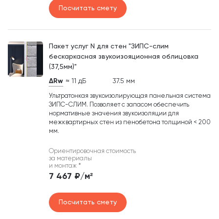
Посчитать смету
Пакет услуг N для стен "ЗИПС-слим
бескаркасная звукоизояционная облицовка
(37,5мм)"
ΔRw
≈ 11 дБ
37.5 мм
Ультратонкая звукоизолирующая панельная система
ЗИПС-СЛИМ. Позволяет с запасом обеспечить
нормативные значения звукоизоляции для
межквартирных стен из пенобетона толщиной < 200
мм.
Ориентировочная стоимость
за материалы
и монтаж
*
7 467 ₽/м²
Посчитать смету