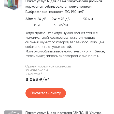
Пакет услуг N для стен "Звукоизоляционная
каркасная облицовка с применением
Виброфлекс-коннект-ПС (90 мм)"
ΔRw
≈ 24 дБ
Rw
≈ 75 дБ
90 мм
8 м
35 кг/пм
Когда применять: когда нужна ровная стена с
максимальной жесткостью, при этом мешает
сильный шум от разговоров, телевизора, лающей
собаки или плачущих детей.
Материал облицовываемой стены: кирпич, бетон,
газосиликат, гипсовые/пазогребневые плиты.
Ориентировочная стоимость
за материалы
и монтаж
*
8 063 ₽/м²
Посчитать смету
Пакет услуг N для потолка "ЗИПС-III-Ультра.