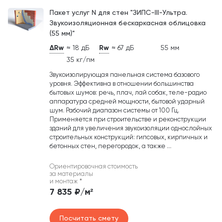
Пакет услуг N для стен "ЗИПС-III-Ультра.
Звукоизоляционная бескаркасная облицовка
(55 мм)"
ΔRw
≈ 18 дБ
Rw
≈ 67 дБ
55 мм
35 кг/пм
Звукоизолирующая панельная система базового
уровня. Эффективна в отношении большинства
бытовых шумов: речь, плач, лай собак, теле-радио
аппаратура средней мощности, бытовой ударный
шум. Рабочий диапазон системы от 100 Гц.
Применяется при строительстве и реконструкции
зданий для увеличения звукоизоляции однослойных
строительных конструкций: гипсовых, кирпичных и
бетонных стен, перегородок, а также ...
Ориентировочная стоимость
за материалы
и монтаж
*
7 835 ₽/м²
Посчитать смету