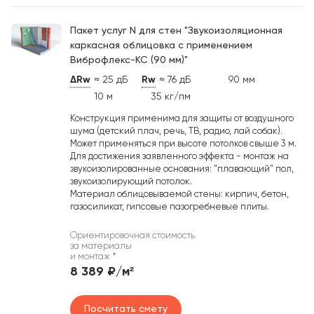
Пакет услуг N для стен "Звукоизоляционная
каркасная облицовка с применением
Виброфлекс-КС (90 мм)"
ΔRw
≈ 25 дБ
Rw
≈ 76 дБ
90 мм
10 м
35 кг/пм
Конструкция применима для защиты от воздушного
шума (детский плач, речь, ТВ, радио, лай собак).
Может применяться при высоте потолков свыше 3 м.
Для достижения заявленного эффекта - монтаж на
звукоизолированные основания: "плавающий" пол,
звукоизолирующий потолок.
Материал облицовываемой стены: кирпич, бетон,
газосиликат, гипсовые пазогребневые плиты.
Ориентировочная стоимость
за материалы
и монтаж
*
8 389 ₽/м²
Посчитать смету