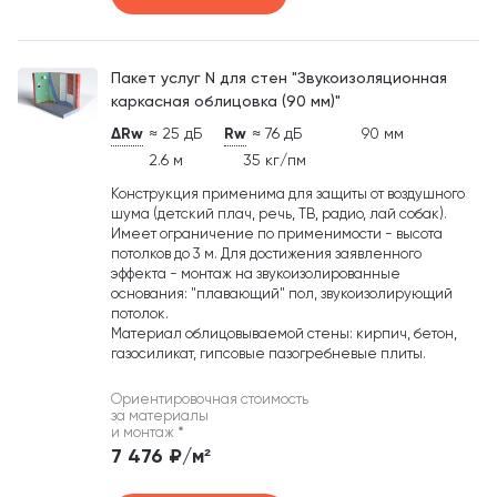
Пакет услуг N для стен "Звукоизоляционная
каркасная облицовка (90 мм)"
ΔRw
≈ 25 дБ
Rw
≈ 76 дБ
90 мм
2.6 м
35 кг/пм
Конструкция применима для защиты от воздушного
шума (детский плач, речь, ТВ, радио, лай собак).
Имеет ограничение по применимости - высота
потолков до 3 м. Для достижения заявленного
эффекта - монтаж на звукоизолированные
основания: "плавающий" пол, звукоизолирующий
потолок.
Материал облицовываемой стены: кирпич, бетон,
газосиликат, гипсовые пазогребневые плиты.
Ориентировочная стоимость
за материалы
и монтаж
*
7 476 ₽/м²