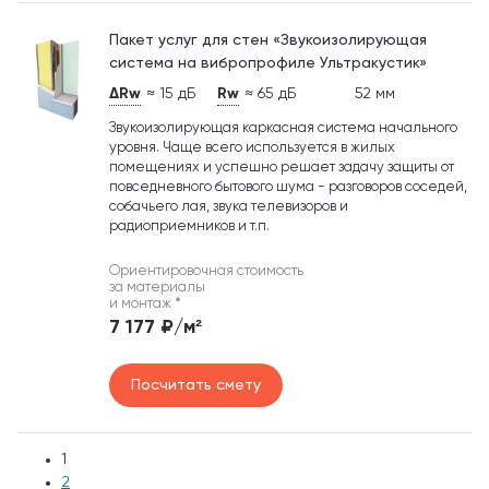
Пакет услуг для стен «Звукоизолирующая
система на вибропрофиле Ультракустик»
ΔRw
≈ 15 дБ
Rw
≈ 65 дБ
52 мм
Звукоизолирующая каркасная система начального
уровня. Чаще всего используется в жилых
помещениях и успешно решает задачу защиты от
повседневного бытового шума - разговоров соседей,
собачьего лая, звука телевизоров и
радиоприемников и т.п.
Ориентировочная стоимость
за материалы
и монтаж
*
7 177 ₽/м²
Посчитать смету
1
2