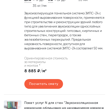
ΔRw
≈ 19 дБ
Rw
≈ 69 дБ
55 мм
35 кг/пм
Звукоизолирующая панельная система ЗИПС-Z4 c
функцией выравнивания поверхности, применяется
при строительстве и реконструкции зданий любого
типа для увеличения звукоизоляции однослойных
строительных конструкций: гипсовых, кирпичных и
бетонных стен, перегородок, а также
железобетонных перекрытий. Предельная
неровность поверхности, доступная для
выравнивания системой ЗИПС-Z4 составляет 50 мм.
Ориентировочная стоимость
за материалы
и монтаж
*
8 885 ₽/м²
Посчитать смету
Пакет услуг N для стен "Звукоизоляционная
каркасная облицовка на независимом каркасе