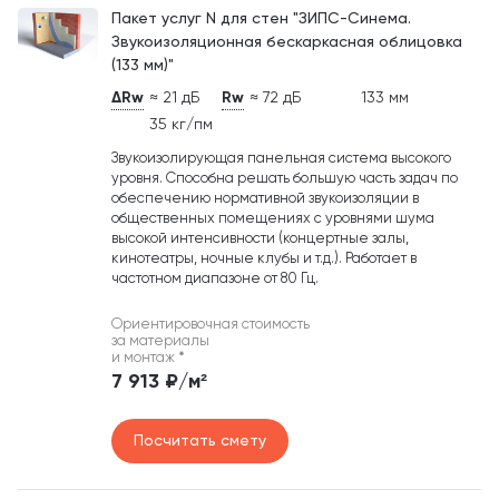
Пакет услуг N для стен "ЗИПС-Синема.
Звукоизоляционная бескаркасная облицовка
(133 мм)"
ΔRw
≈ 21 дБ
Rw
≈ 72 дБ
133 мм
35 кг/пм
Звукоизолирующая панельная система высокого
уровня. Способна решать большую часть задач по
обеспечению нормативной звукоизоляции в
общественных помещениях с уровнями шума
высокой интенсивности (концертные залы,
кинотеатры, ночные клубы и т.д.). Работает в
частотном диапазоне от 80 Гц.
Ориентировочная стоимость
за материалы
и монтаж
*
7 913 ₽/м²
Посчитать смету