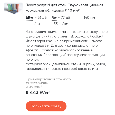
Пакет услуг N для стен "Звукоизоляционная
каркасная облицовка (140 мм)"
ΔRw
≈ 26 дБ
Rw
≈ 77 дБ
140 мм
4 м
35 кг/пм
Конструкция применима для защиты от воздушного
шума (детский плач, речь, ТВ, радио, лай собак).
Имеет ограничение по применимости - высота
потолков до 3 м. Для достижения заявленного
эффекта - монтаж на звукоизолированные
основания: "плавающий" пол, звукоизолирующий
потолок.
Материал облицовываемой стены: кирпич, бетон,
газосиликат, гипсовые пазогребневые плиты.
Ориентировочная стоимость
за материалы
и монтаж
*
8 443 ₽/м²
Посчитать смету