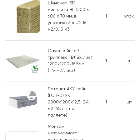
Шуманет-БМ,
минплита НГ 1200 х
600 х 70 мм, в
1
упак.
упаковке 3шт./2,16
м2/0,15 м3
Саундлайн-dB
триплекс ГВЛВУ, лист
1
шт
1200х1200х16,5мм
(1,44м2/лист)
Ветонит АКУ-лайн
(ГСП-D) УК
2000х1200х12,5; 2,4
1
шт
м2 (48 шт на
паллете)
Монтаж
независимого
металлического