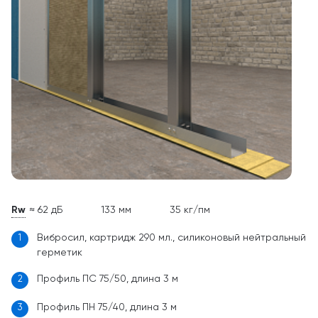
Rw
≈ 62 дБ
133 мм
35 кг/пм
Вибросил, картридж 290 мл., силиконовый нейтральный
1
герметик
Профиль ПC 75/50, длина 3 м
2
Профиль ПН 75/40, длина 3 м
3