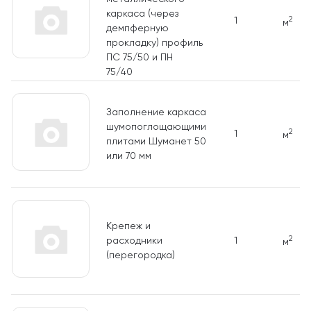
каркаса (через
2
1
м
демпферную
прокладку) профиль
ПС 75/50 и ПН
75/40
Заполнение каркаса
шумопоглощающими
2
1
м
плитами Шуманет 50
или 70 мм
Крепеж и
2
расходники
1
м
(перегородка)