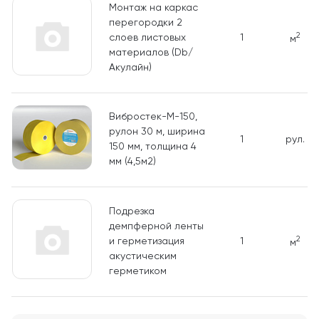
Монтаж на каркас
перегородки 2
2
слоев листовых
1
м
материалов (Db/
Акулайн)
Вибростек-М-150,
рулон 30 м, ширина
1
рул.
150 мм, толщина 4
мм (4,5м2)
Подрезка
демпферной ленты
2
и герметизация
1
м
акустическим
герметиком