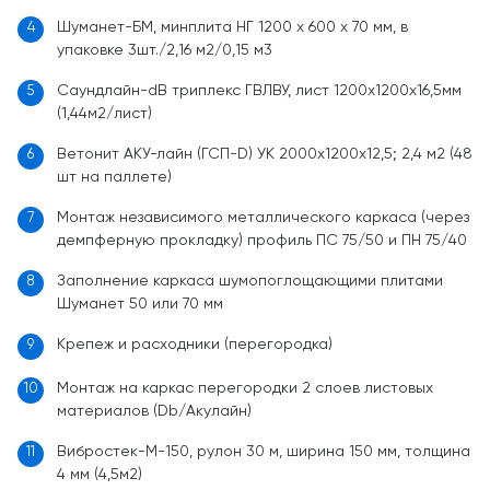
Шуманет-БМ, минплита НГ 1200 х 600 х 70 мм, в
4
упаковке 3шт./2,16 м2/0,15 м3
Саундлайн-dB триплекс ГВЛВУ, лист 1200х1200х16,5мм
5
(1,44м2/лист)
Ветонит АКУ-лайн (ГСП-D) УК 2000х1200х12,5; 2,4 м2 (48
6
шт на паллете)
Монтаж независимого металлического каркаса (через
7
демпферную прокладку) профиль ПС 75/50 и ПН 75/40
Заполнение каркаса шумопоглощающими плитами
8
Шуманет 50 или 70 мм
Крепеж и расходники (перегородка)
9
Монтаж на каркас перегородки 2 слоев листовых
10
материалов (Db/Акулайн)
Вибростек-М-150, рулон 30 м, ширина 150 мм, толщина
11
4 мм (4,5м2)