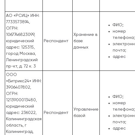
АО «РСИЦ» ИНН:
7733573894,
ФИО;
ОГРН:
номер
1067746823099,
Хранение в
телефона;
юридический
Респондент
базе
электронн
адрес: 125315,
данных
почта;
город Москва,
адрес
Ленинградский
пр-кт, д. 72 к. 3
ООО
«Битрикс24» ИНН:
3906407802,
ОГРН:
ФИО;
1213900013480,
номер
юридический
Управление
телефона;
адрес: 236022,
Респондент
базой
электронн
Калининградская
почта;
область, г
адрес
Калининград,