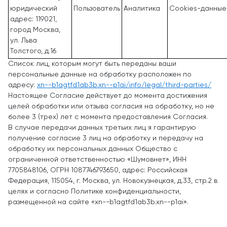
юридический
Пользователь
Аналитика
Cookies-данные
адрес: 119021,
город Москва,
ул. Льва
Толстого, д.16
Список лиц, которым могут быть переданы ваши
персональные данные на обработку расположен по
адресу:
xn--b1agtfd1ab3b.xn--p1ai/info/legal/third-parties/
Настоящее Согласие действует до момента достижения
целей обработки или отзыва согласия на обработку, но не
более 3 (трех) лет с момента предоставления Согласия.
В случае передачи данных третьих лиц я гарантирую
получение согласие 3 лиц на обработку и передачу на
обработку их персональных данных Общество с
ограниченной ответственностью «Шумовнет», ИНН
7705848106, ОГРН 1087746793650, адрес: Российская
Федерация, 115054, г. Москва, ул. Новокузнецкая, д.33, стр.2 в
целях и согласно Политике конфиденциальности,
размещенной на сайте «xn--b1agtfd1ab3b.xn--p1ai».