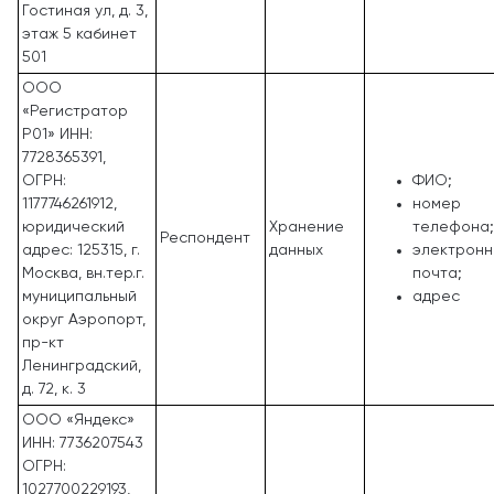
Гостиная ул, д. 3,
этаж 5 кабинет
501
ООО
«Регистратор
Р01» ИНН:
7728365391,
ОГРН:
ФИО;
1177746261912,
номер
юридический
Хранение
телефона;
Респондент
адрес: 125315, г.
данных
электронн
Москва, вн.тер.г.
почта;
муниципальный
адрес
округ Аэропорт,
пр-кт
Ленинградский,
д. 72, к. 3
ООО «Яндекс»
ИНН: 7736207543
ОГРН:
1027700229193,