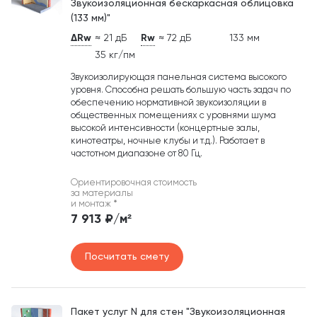
Звукоизоляционная бескаркасная облицовка
(133 мм)"
ΔRw
≈ 21 дБ
Rw
≈ 72 дБ
133 мм
35 кг/пм
Звукоизолирующая панельная система высокого
уровня. Способна решать большую часть задач по
обеспечению нормативной звукоизоляции в
общественных помещениях с уровнями шума
высокой интенсивности (концертные залы,
кинотеатры, ночные клубы и т.д.). Работает в
частотном диапазоне от 80 Гц.
Ориентировочная стоимость
за материалы
и монтаж
*
7 913 ₽/м²
Посчитать смету
Пакет услуг N для стен "Звукоизоляционная