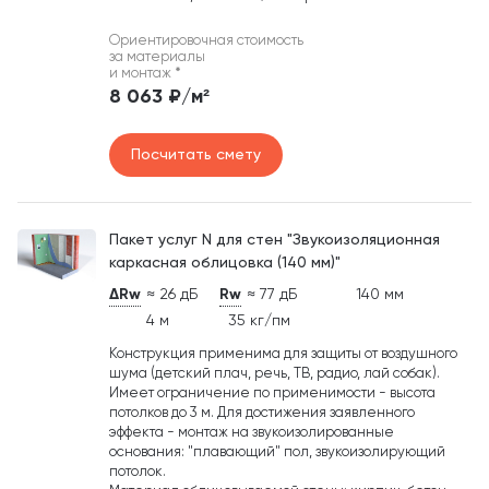
Ориентировочная стоимость
за материалы
и монтаж
*
8 063 ₽/м²
Посчитать смету
Пакет услуг N для стен "Звукоизоляционная
каркасная облицовка (140 мм)"
ΔRw
≈ 26 дБ
Rw
≈ 77 дБ
140 мм
4 м
35 кг/пм
Конструкция применима для защиты от воздушного
шума (детский плач, речь, ТВ, радио, лай собак).
Имеет ограничение по применимости - высота
потолков до 3 м. Для достижения заявленного
эффекта - монтаж на звукоизолированные
основания: "плавающий" пол, звукоизолирующий
потолок.