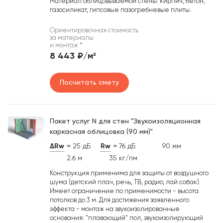
Материал облицовываемой стены: кирпич, бетон,
газосиликат, гипсовые пазогребневые плиты.
Ориентировочная стоимость
за материалы
и монтаж
*
8 443 ₽/м²
Посчитать смету
Пакет услуг N для стен "Звукоизоляционная
каркасная облицовка (90 мм)"
ΔRw
≈ 25 дБ
Rw
≈ 76 дБ
90 мм
2.6 м
35 кг/пм
Конструкция применима для защиты от воздушного
шума (детский плач, речь, ТВ, радио, лай собак).
Имеет ограничение по применимости - высота
потолков до 3 м. Для достижения заявленного
эффекта - монтаж на звукоизолированные
основания: "плавающий" пол, звукоизолирующий