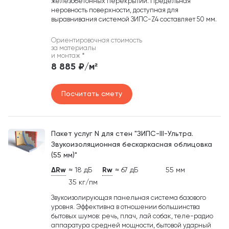
железобетонных перекрытий. Предельная
неровность поверхности, доступная для
выравнивания системой ЗИПС-Z4 составляет 50 мм.
Ориентировочная стоимость
за материалы
и монтаж
*
8 885 ₽/м²
Посчитать смету
Пакет услуг N для стен "ЗИПС-III-Ультра.
Звукоизоляционная бескаркасная облицовка
(55 мм)"
ΔRw
≈ 18 дБ
Rw
≈ 67 дБ
55 мм
35 кг/пм
Звукоизолирующая панельная система базового
уровня. Эффективна в отношении большинства
бытовых шумов: речь, плач, лай собак, теле-радио
аппаратура средней мощности, бытовой ударный