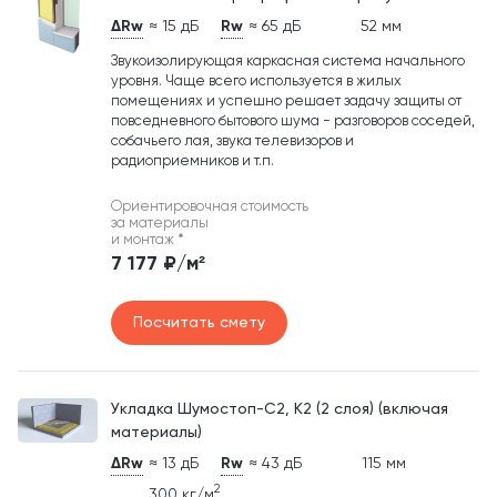
ΔRw
≈ 15 дБ
Rw
≈ 65 дБ
52 мм
Звукоизолирующая каркасная система начального
уровня. Чаще всего используется в жилых
помещениях и успешно решает задачу защиты от
повседневного бытового шума - разговоров соседей,
собачьего лая, звука телевизоров и
радиоприемников и т.п.
Ориентировочная стоимость
за материалы
и монтаж
*
7 177 ₽/м²
Посчитать смету
Укладка Шумостоп-С2, К2 (2 слоя) (включая
материалы)
ΔRw
≈ 13 дБ
Rw
≈ 43 дБ
115 мм
2
300 кг/м