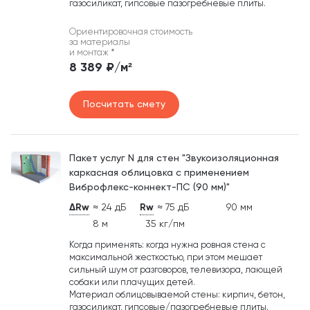
газосиликат, гипсовые пазогребневые плиты.
Ориентировочная стоимость
за материалы
и монтаж
*
8 389 ₽/м²
Посчитать смету
Пакет услуг N для стен "Звукоизоляционная
каркасная облицовка с применением
Виброфлекс-коннект-ПС (90 мм)"
ΔRw
≈ 24 дБ
Rw
≈ 75 дБ
90 мм
8 м
35 кг/пм
Когда применять: когда нужна ровная стена с
максимальной жесткостью, при этом мешает
сильный шум от разговоров, телевизора, лающей
собаки или плачущих детей.
Материал облицовываемой стены: кирпич, бетон,
газосиликат, гипсовые/пазогребневые плиты.