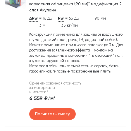
каркасная облицовка (90 мм)" модификация 2
слоя Акулайн
ΔRw
≈ 16 дБ
Rw
≈ 65 дБ
90 мм
3 м
35 кг/пм
Конструкция применима для защиты от воздушного
шума (детский плач, речь, ТВ, радио, лай собак).
Может применяться при высоте потолков до 3 м. Для
достижения заявленного эффекта - монтаж на
звукоизолированные основания: "плавающий" пол,
звукоизолирующий потолок.
Материал облицовываемой стены: кирпич, бетон,
газосиликат, гипсовые пазогребневые плиты.
Ориентировочная стоимость
за материалы
и монтаж
*
6 559 ₽/м²
Посчитать смету