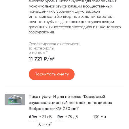
высокого уровня. Используется для обеспечения
максимальной звукоизоляции в общественных
помещениях с уровнями шума высокой
интенсивности (концертные залы, кинотеатры,
ночные клубы и т.д.), а также для звукоизоляции
домашних кинотеатров в коттеджах и инженерного
оборудования.
Ориентировочная стоимость
за материалы
и монтаж
*
11 721 ₽/м²
Посчитать смету
Пакет услуг N для потолка "Каркасный
звукоизоляционный потолок на подвесах
Виброфлекс-К15 (130 мм)"
ΔRw
≈ 21 дБ
Rw
≈ 75 дБ
130 мм
2
6 кг/м