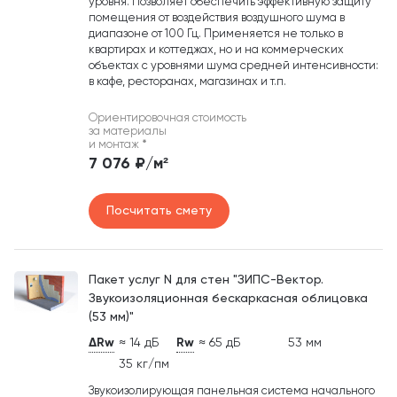
уровня. Позволяет обеспечить эффективную защиту
помещения от воздействия воздушного шума в
диапазоне от 100 Гц. Применяется не только в
квартирах и коттеджах, но и на коммерческих
объектах с уровнями шума средней интенсивности:
в кафе, ресторанах, магазинах и т.п.
Ориентировочная стоимость
за материалы
и монтаж
*
7 076 ₽/м²
Посчитать смету
Пакет услуг N для стен "ЗИПС-Вектор.
Звукоизоляционная бескаркасная облицовка
(53 мм)"
ΔRw
≈ 14 дБ
Rw
≈ 65 дБ
53 мм
35 кг/пм
Звукоизолирующая панельная система начального