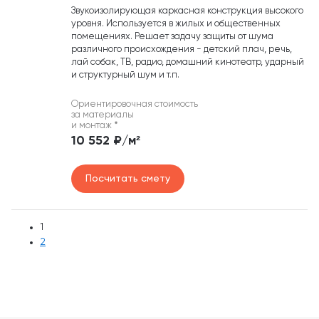
Звукоизолирующая каркасная конструкция высокого
уровня. Используется в жилых и общественных
помещениях. Решает задачу защиты от шума
различного происхождения - детский плач, речь,
лай собак, ТВ, радио, домашний кинотеатр, ударный
и структурный шум и т.п.
Ориентировочная стоимость
за материалы
и монтаж
*
10 552 ₽/м²
Посчитать смету
1
2