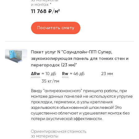
за материалы
и монтаж
*
11 768 ₽/м²
Посчитать смету
Пакет услуг N "Саундлайн-ПГП Супер,
звукоизолирующая панель для тонких стен и
перегородок (23 мм)"
ΔRw
≈ 10 дБ
Rw
≈ 46 дБ
23 мм
35 кг/пм
Ввиду "антирезонансного" принципа работы, при
монтаже данных панелей не используются упругие
прокладки, герметики, а узлы крепления
заделываются обыкновенной шпаклевкой! Это
существенно облегчает и удешевляет монтаж без
потери акустической эффективности.
Ориентировочная стоимость
за материалы