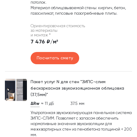
потолок.
Материал облицовываемой стены: кирпич, бетон,
газосиликат, гипсовые пазогребневые плиты.
Ориентировочная стоимость
за материалы
и монтаж
*
7 476 ₽/м²
Посчитать смету
Пакет услуг N для стен "ЗИПС-слим
бескаркасная звукоизояционная облицовка
(37,5мм)"
ΔRw
≈ 11 дБ
37.5 мм
Ультратонкая звукоизолирующая панельная система
ЗИПС-СЛИМ. Позволяет с запасом обеспечить
нормативные значения звукоизоляции для
межквартирных стен из пенобетона толщиной < 200
мм.