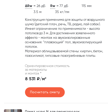
ΔRw
≈ 26 дБ
Rw
≈ 77 дБ
115 мм
3.5 м
35 кг/пм
Конструкция применима для защиты от воздушного
шума (детский плач, речь, ТВ, радио, лай собак).
Имеет ограничение по применимости - высота
потолков до 3 м. Для достижения заявленного
эффекта - монтаж на звукоизолированные
основания: "плавающий" пол, звукоизолирующий
потолок.
Материал облицовываемой стены: кирпич, бетон,
газосиликат, гипсовые пазогребневые плиты.
Ориентировочная стоимость
за материалы
и монтаж
*
8 531 ₽/м²
Посчитать смету
Пакет услуг N для перегородок