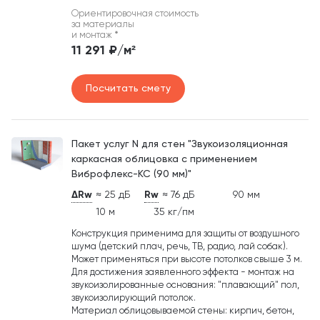
Ориентировочная стоимость
за материалы
и монтаж
*
11 291 ₽/м²
Посчитать смету
Пакет услуг N для стен "Звукоизоляционная
каркасная облицовка с применением
Виброфлекс-КС (90 мм)"
ΔRw
≈ 25 дБ
Rw
≈ 76 дБ
90 мм
10 м
35 кг/пм
Конструкция применима для защиты от воздушного
шума (детский плач, речь, ТВ, радио, лай собак).
Может применяться при высоте потолков свыше 3 м.
Для достижения заявленного эффекта - монтаж на
звукоизолированные основания: "плавающий" пол,
звукоизолирующий потолок.
Материал облицовываемой стены: кирпич, бетон,