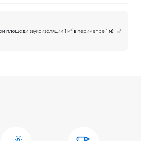
2
при площади звукоизоляции
1
м
в периметре
1
м):