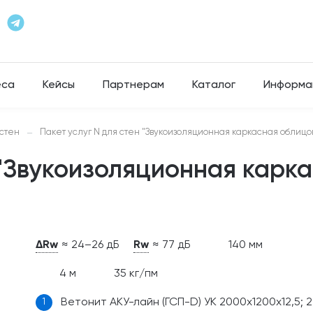
еса
Кейсы
Партнерам
Каталог
Информа
стен
Пакет услуг N для стен "Звукоизоляционная каркасная облицов
—
 "Звукоизоляционная карка
ΔRw
Rw
≈ 24–26 дБ
≈ 77 дБ
140 мм
4 м
35 кг/пм
Ветонит АКУ-лайн (ГСП-D) УК 2000х1200х12,5; 2
1