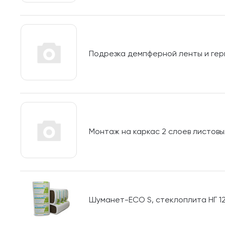
Подрезка демпферной ленты и гер
Монтаж на каркас 2 слоев листов
Шуманет-ECO S, стеклоплита НГ 1200