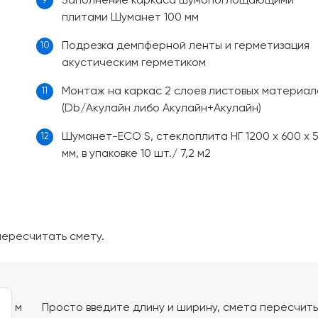
Заполнение каркаса шумопоглощающими
9
плитами Шуманет 100 мм
Подрезка демпферной ленты и герметизация
10
акустическим герметиком
Монтаж на каркас 2 слоев листовых материал
11
(Db/Акулайн либо Акулайн+Акулайн)
Шуманет-ECO S, стеклоплита НГ 1200 х 600 х 
12
мм, в упаковке 10 шт./ 7,2 м2
пересчитать смету.
м
Просто введите длину и ширину, смета пересчит