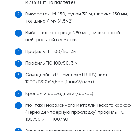
м2 (48 шт на паллете)
Вибростек-М-150, рулон 30 м, ширина 150 мм,
2
толщина 4 мм (4,5м2)
Вибросил, картридж 290 мл., силиконовый
3
нейтральный герметик
Профиль ПН 100/40, 3м
4
Профиль ПС 100/50, 3 м
5
Саундлайн-dB триплекс ГВЛВУ, лист
6
1200х1200х16,5мм (1,44м2/лист)
Крепеж и расходники (каркас)
7
Монтаж независимого металлического каркас
8
(через демпферную прокладку) профиль ПС
100/50 и ПН 100/40