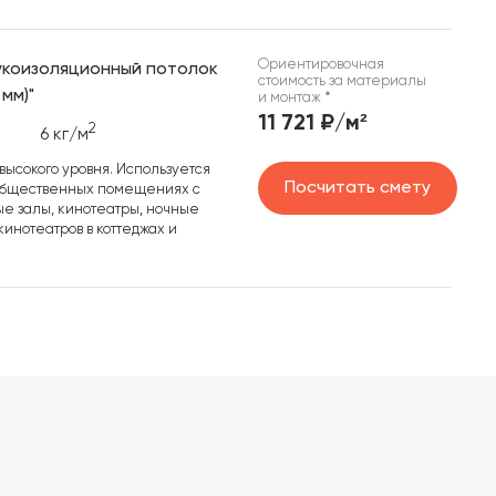
Ориентировочная
вукоизоляционный потолок
стоимость за материалы
мм)"
и монтаж
*
11 721 ₽/м²
2
6 кг/м
ысокого уровня. Используется
Посчитать смету
 общественных помещениях с
е залы, кинотеатры, ночные
 кинотеатров в коттеджах и