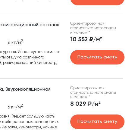
Ориентировочная
вукоизоляционный потолок
стоимость за материалы
и монтаж
*
10 552 ₽/м²
2
6 кг/м
о уровня. Используется в жилых
Посчитать смету
ты от шума различного
В, радио, домашний кинотеатр,
Ориентировочная
ма. Звукоизоляционная
стоимость за материалы
и монтаж
*
8 029 ₽/м²
2
6 кг/м
ровня. Решает большую часть
Посчитать смету
ии в общественных помещениях
ные залы, кинотеатры, ночные