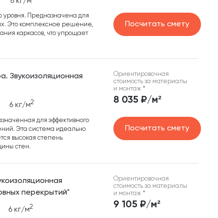
6 кг/м
 уровня. Предназначена для
Посчитать смету
х. Это комплексное решение,
вания каркасов, что упрощает
Ориентировочная
тра. Звукоизоляционная
стоимость за материалы
и монтаж
*
8 035 ₽/м²
2
6 кг/м
азначенная для эффективного
Посчитать смету
ний. Эта система идеально
ется высокая степень
щины стен.
Ориентировочная
вукоизоляционная
стоимость за материалы
ровных перекрытий"
и монтаж
*
9 105 ₽/м²
2
6 кг/м