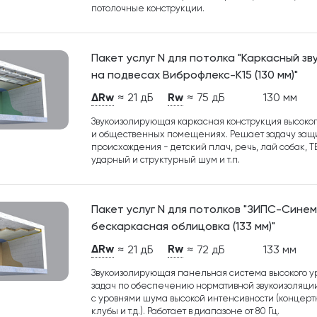
потолочные конструкции.
Пакет услуг N для потолка "Каркасный з
на подвесах Виброфлекс-К15 (130 мм)"
ΔRw
Rw
≈ 21 дБ
≈ 75 дБ
130 мм
Звукоизолирующая каркасная конструкция высоког
и общественных помещениях. Решает задачу защи
происхождения - детский плач, речь, лай собак, Т
ударный и структурный шум и т.п.
Пакет услуг N для потолков "ЗИПС-Сине
бескаркасная облицовка (133 мм)"
ΔRw
Rw
≈ 21 дБ
≈ 72 дБ
133 мм
Звукоизолирующая панельная система высокого у
задач по обеспечению нормативной звукоизоляц
с уровнями шума высокой интенсивности (концерт
клубы и т.д.). Работает в диапазоне от 80 Гц.