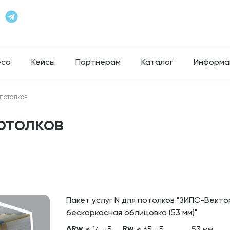
еса
Кейсы
Партнерам
Каталог
Информа
потолков
отолков
Пакет услуг N для потолков "ЗИПС-Векто
бескаркасная облицовка (53 мм)"
ΔRw
Rw
≈ 14 дБ
≈ 65 дБ
53 мм