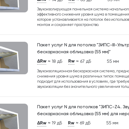
Звукоизолирующая панельная система начального
эффективного снижения уровня шума в помещения
которое устанавливается на потолок без использо
монтаж и сохраняет пространство.
Пакет услуг N для потолка "ЗИПС-III-Уль
бескаркасная облицовка (55 мм)"
ΔRw
Rw
≈ 18 дБ
≈ 67 дБ
55 мм
Звукоизоляционная бескаркасная система, предн
снижения уровня шума в различных типах помеще
подходит для использования в условиях, где требу
звукоизоляции без значительного увеличения тол
Пакет услуг N для потолков "ЗИПС-Z4. З
бескаркасная облицовка (55 мм) для не
ΔRw
Rw
≈ 19 дБ
≈ 69 дБ
55 мм