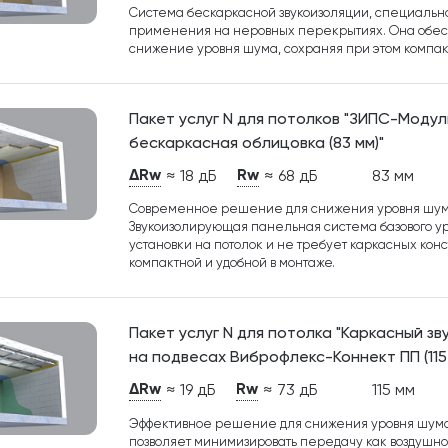
Система бескаркасной звукоизоляции, специальн
применения на неровных перекрытиях. Она обес
снижение уровня шума, сохраняя при этом компак
Пакет услуг N для потолков "ЗИПС-Модул
бескаркасная облицовка (83 мм)"
ΔRw
Rw
≈ 18 дБ
≈ 68 дБ
83 мм
Современное решение для снижения уровня шум
Звукоизолирующая панельная система базового у
установки на потолок и не требует каркасных конс
компактной и удобной в монтаже.
Пакет услуг N для потолка "Каркасный з
на подвесах Виброфлекс-Коннект ПП (115 
ΔRw
Rw
≈ 19 дБ
≈ 73 дБ
115 мм
Эффективное решение для снижения уровня шума
позволяет минимизировать передачу как воздушног