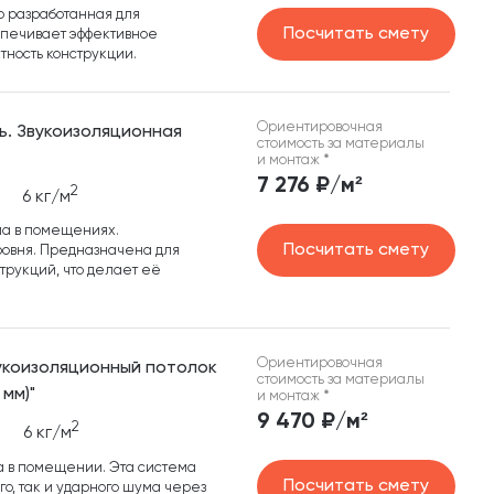
о разработанная для
Посчитать смету
печивает эффективное
тность конструкции.
Ориентировочная
ь. Звукоизоляционная
стоимость за материалы
и монтаж
*
7 276 ₽/м²
2
6 кг/м
а в помещениях.
Посчитать смету
ровня. Предназначена для
трукций, что делает её
Ориентировочная
вукоизоляционный потолок
стоимость за материалы
мм)"
и монтаж
*
9 470 ₽/м²
2
6 кг/м
 в помещении. Эта система
Посчитать смету
о, так и ударного шума через