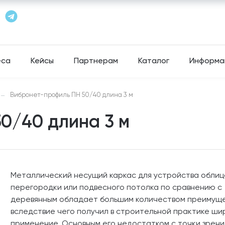
еса
Кейсы
Партнерам
Каталог
Информа
Вибронет-профиль ПН 50/40 длина 3 м
—
0/40 длина 3 м
Металлический несущий каркас для устройства облиц
перегородки или подвесного потолка по сравнению с
деревянным обладает большим количеством преимуще
вследствие чего получил в строительной практике ши
применение. Основным его недостатком с точки зрени