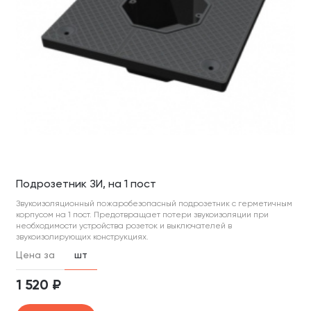
Подрозетник ЗИ, на 1 пост
Звукоизоляционный пожаробезопасный подрозетник с герметичным
корпусом на 1 пост. Предотвращает потери звукоизоляции при
необходимости устройства розеток и выключателей в
звукоизолирующих конструкциях.
Цена за
шт
1 520 ₽