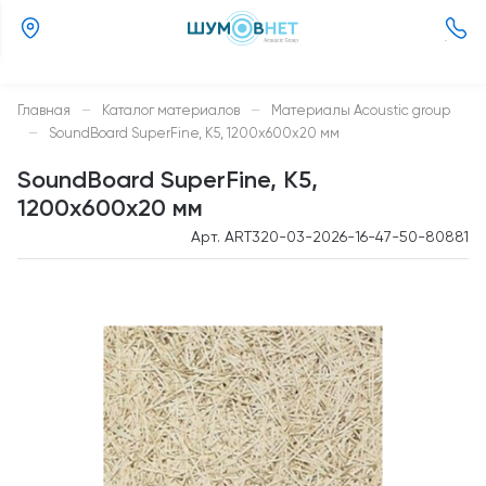
(800)
505-
26-
Главная
—
Каталог материалов
—
Материалы Acoustic group
37
—
SoundBoard SuperFine, К5, 1200х600х20 мм
SoundBoard SuperFine, К5,
1200х600х20 мм
Арт. ART320-03-2026-16-47-50-80881