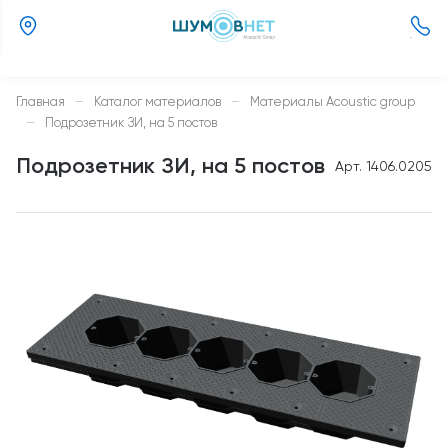
(800)
505-
26-
Главная
—
Каталог материалов
—
Материалы Acoustic group
37
—
Подрозетник ЗИ, на 5 постов
Подрозетник ЗИ, на 5 постов
Арт. 1406.0205