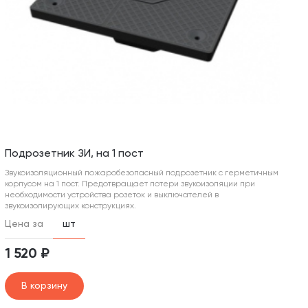
Подрозетник ЗИ, на 1 пост
Звукоизоляционный пожаробезопасный подрозетник с герметичным
корпусом на 1 пост. Предотвращает потери звукоизоляции при
необходимости устройства розеток и выключателей в
звукоизолирующих конструкциях.
Цена за
шт
1 520 ₽
В корзину