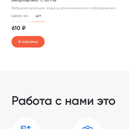
Виброфлекс 1/30 М8
Виброизолирующие подвесы для инженерного оборудования
Цена за
шт
610 ₽
В корзину
Работа с нами это